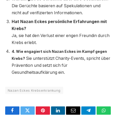
Die Gerüchte basieren auf Spekulationen und
nicht auf verifizierten Informationen.
Hat Nazan Eckes persönliche Erfahrungen mit
Krebs?
Ja, sie hat den Verlust einer engen Freundin durch
Krebs erlebt.
4. Wie engagiert sich Nazan Eckes im Kampf gegen
Sie unterstützt Charity-Events, spricht über
Krebs?
Prävention und setzt sich für
Gesundheitsaufklärung ein.
Nazan Eckes Krebserkrankung
Facebook
Twitter
Pinterest
LinkedIn
Email
Telegram
Whats