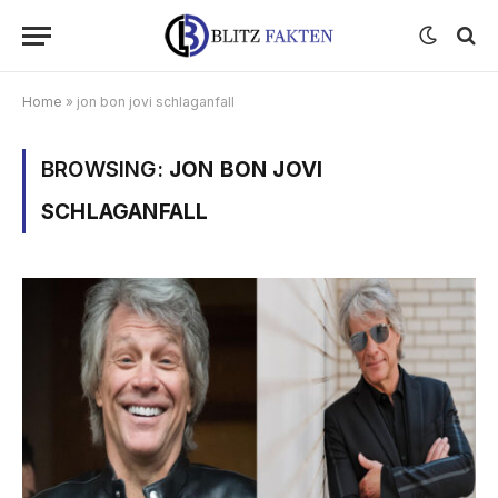
Home
»
jon bon jovi schlaganfall
BROWSING:
JON BON JOVI
SCHLAGANFALL